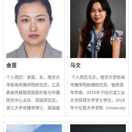
金苗
马文
个人简历：金苗，女，南京大
个人简历马文，南京大学新闻
学新闻传播学院研究员，江苏
传播学院助理研究员、毓秀青
紫金传媒智库国家形象与传播
年学者。2018年于哈尔滨工业
研究中心主任、高级研究员。
大学获得文学学士学位，2019
浙江大学传播学博士，英国威
年于伦敦大学学院（University
斯敏斯特大学传媒与设计学院
College London）获得理学硕
访问学者。江苏省新闻传播学
士学位，2024年于南京大学社
学会副秘书长、中国翻译协会
会学院获得法学博士学位。以