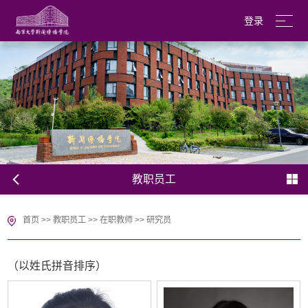
登录
南京大学
English
教职员工
首页
>>
教职员工
>>
在职教师
>>
研究员
（以姓氏拼音排序）