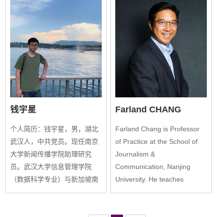
对外话语体系研究委员会委
第一作者或通讯作者身份在
员。
《社会学研究》、《探索与争
鸣》、Social Forces、The
China Quarterly、Journal of
Contemporary China等中英文
高水平期刊发表论文多篇。研
究领域主要从事文化社会学、
国际传播与计算社会科学领域
钱宇星
Farland CHANG
的研究，...
个人简历：钱宇星，男，湖北
Farland Chang is Professor
武汉人，中共党员。现任南京
of Practice at the School of
大学新闻传播学院助理研究
Journalism &
员。武汉大学信息管理学院
Communication, Nanjing
（数据科学专业）与新加坡南
University. He teaches
洋理工大学黄金辉传播与信息
International Reporting and
学院（传播学专业）联合培养
Multimedia Storytelling, with a