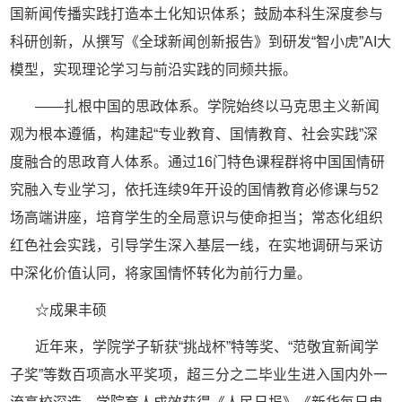
国新闻传播实践打造本土化知识体系；鼓励本科生深度参与
科研创新，从撰写《全球新闻创新报告》到研发“智小虎”AI大
模型，实现理论学习与前沿实践的同频共振。
——扎根中国的思政体系。学院始终以马克思主义新闻
观为根本遵循，构建起“专业教育、国情教育、社会实践”深
度融合的思政育人体系。通过
16门特色课程群将中国国情研
究融入专业学习，依托连续9年开设的国情教育必修课与52
场高端讲座，培育学生的全局意识与使命担当；常态化组织
红色社会实践，引导学生深入基层一线，在实地调研与采访
中深化价值认同，将家国情怀转化为前行力量。
☆
成果丰硕
近年来，学院学子斩获
“挑战杯”特等奖、“范敬宜新闻学
子奖”等数百项高水平奖项，超三分之二毕业生进入国内外一