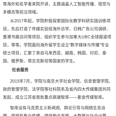
等海外知名学者来院开讲，主题涵盖人工智能传播、视觉与
多模态等前沿领域。
从
2017年起，学院积极探索国际化教学科研实践训练项
目，先后打造了传媒实验班海外访学、日韩广告公司调研、
香港书展访问等项目，组织学生参与加拿大UBC全球报道项
目，等等。学院面向海外留学生设立“数字媒体与传播”专业
硕士项目，汇聚了来自马来西亚、越南、韩国、印尼、泰
国、俄罗斯、塔吉克斯坦等国家的学生。
社会服务
2015年7月，
学院与
南京大学社会学院、信息管理学院、
政府管理学院
、
法学院
等
社科院系及省内四大传媒集团共同
发起，
成立
江苏省
首批重点高端智库
——
紫金传媒智库。
智库设有马克思主义新闻观、舆论引导与网络生态治
理、国家形象与传播、媒体融合发展、大数据与社会计算、