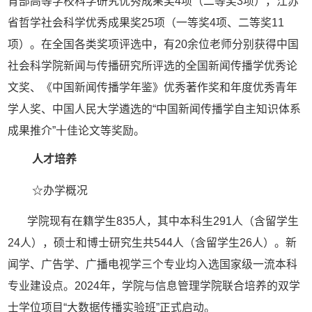
育部高等学校科学研究优秀成果奖4项（二等奖3项），江苏
省哲学社会科学优秀成果奖25项（一等奖4项、二等奖11
项）。在全国各类奖项评选中，有20余位老师分别获得中国
社会科学院新闻与传播研究所评选的全国新闻传播学优秀论
文奖
、
《中国新闻传播学年鉴》优秀著作奖和年度优秀青年
学人奖
、
中国人民大学遴选的
“中国新闻传播学自主知识体系
成果推介”十佳论文等
奖励
。
人才培养
☆办学概况
学院现有在籍学生
835人，其中本科生291人（含留学生
24人），硕士和博士研究生共544人（含留学生26人）。
新
闻学、广告学、广播电视学三个专业均入选国家级一流本科
专业建设点。
2024年，学院
与信息管理学院联合培养的
双
学
士
学位
项目
“
大数据传播实验班
”正式启动。