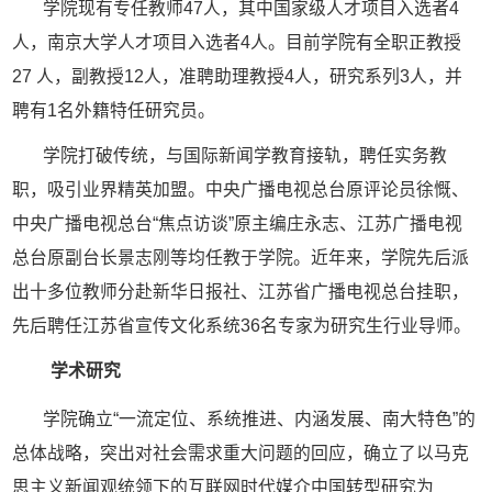
学院现有专任教师
47人，其中国家级人才项目入选者4
人，南京大学
人才项目入选者
4
人。目前学院有全职正教授
27 人，副教授12人，准聘助理教授4人，研究系列3人，并
聘有1名外籍特任研究员。
学院打破传统，与国际新闻学教育接轨，聘任实务教
职，吸引业界精英加盟。中央广播电视总台原评论员徐慨、
中央广播电视总台
“焦点访谈”原主编庄永志、江苏广播电视
总台原副台长景志刚等均任教于学院。近年来，学院先后派
出十多位
教师分赴新华日报社、江苏省
广播电视总台
挂职，
先后聘任江苏省宣传文化系统
36名专家为研究生行业导师
。
学术研究
学院确立
“一流定位、系统推进、内涵发展、南大特色”的
总体战略，突出对社会需求重大问题的回应，确立了以马克
思主义新闻观统领下的互联网时代媒介中国转型研究为