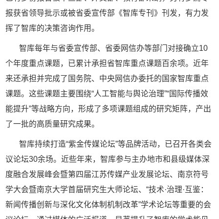
报获省领导批示或被省委宣传部《智库专刊》刊发，有力发
挥了智库的决策咨询作用。
智库每年与省委宣传部、省委网信办等部门对接确立
10
个年度重点课题，已累计承担省智库重点课题百余项
。
近年
来还承担并完成了国务院、中央网信办委托的国家智库重点
课题。这些课题主要围绕
“人工智能与舆论治理”“国际传播效
能提升”等战略方向，形成了多项课题组成的研究矩阵，产出
了一批的高质量研究成果。
智库持续打造
“紫金传媒论坛”等品牌活动，已召开各类会
议论坛
30余场。近些年来，智库参与主办地市和县级媒体深
度融合发展峰会暨第四届江苏传媒产业发展论坛、南京符号
学大会暨南京大学首届研究生大师论坛、“技术·治理·互鉴：
新闻传播创新与深化文化体制机制改革”学术论坛等重要的会