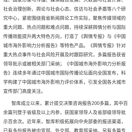
社会治理创新、舆论与社会心态、信访与社会矛盾等八个研
究中心，紧密围绕我省新闻舆论工作实际，聚焦传媒领域的
重大问题、热点问题和难点问题，持续深耕舆情分析与国际
传播效能提升两大特色方向，打造了《舆情专报》与《中国
城市海外影响力分析报告》等特色产品。《舆情专报》针对
重大热点事件与社会风险开展及时跟踪研究，多篇报告获省
领导批示或被相关部门采纳；《中国城市海外影响力分析报
告》连续多年通过中国城市国际传播论坛面向全国发布，科
学构建了中国城市海外影响力评价体系，引发全国各大城市
宣传部门高度关注。
智库成立以来，累计提交决策咨询报告
200多
篇，其中
百
余
篇刊登于省级及以上内参，获
国家领导人及
省
部
级领导批
示
百余次
。
近年来，智库
积极拓展向中央部委的报送渠道，
已有多份报告被中宣部、外交部、教育部采纳，另有多篇专