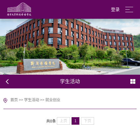
登录
南京大学
English
学生活动
首页
>>
学生活动
>>
就业创业
上页
1
下页
共0条