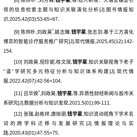
[8] 陈帅朴
,刘芳霖,
钱宇星
,等.检入新境：大语言模型引
领的信息检索主题与知识关联演化分析[J].图书情报知
识,2025,42(03):53-65+87.
*
[9] 陈帅朴,刘政昊
,姚志臻,
钱宇星
,张志剑.基于三方演化
博弈的智能诊疗服务推广研究[J].现代情报,2025,45(12):142-
154.
[10] 刘政昊,倪珍妮,桂文瑄,
钱宇星
.知识关联视角下老子
“道”学研究多元特征分析与知识体系构建[J].现代情
报,2022,42(07):42-56+104.
*
[11] 吕华揆
,刘政昊,
钱宇星
,等.异质性财经新闻与股市关
系研究[J].数据分析与知识发现,2021,5(01):99-111.
[12] 张瑞,赵栋祥,唐旭丽,
钱宇星
.知识流动视角下学术名
词的跨学科迁移与发展研究[J].情报理论与实
践,2020,43(01):47-55+75.