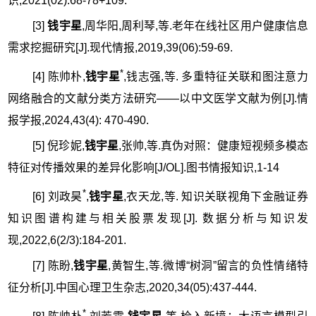
识,2021(02):68-78+109.
[3]
钱宇星
,周华阳,周利琴,等.老年在线社区用户健康信息
需求挖掘研究[J].现代情报,2019,39(06):59-69.
*
[4] 陈帅朴,
钱宇星
,钱志强,等. 多重特征关联和图注意力
网络融合的文献分类方法研究——以中文医学文献为例[J].情
报学报,2024,43(4): 470-490.
[5] 倪珍妮,
钱宇星
,张帅,等.真伪对照：健康短视频多模态
特征对传播效果的差异化影响[J/OL].图书情报知识,1-14
*
[6] 刘政昊
,
钱宇星
,衣天龙,等. 知识关联视角下金融证券
知识图谱构建与相关股票发现[J]. 数据分析与知识发
现,2022,6(2/3):184-201.
[7] 陈盼,
钱宇星
,黄智生,等.微博“树洞”留言的负性情绪特
征分析[J].中国心理卫生杂志,2020,34(05):437-444.
*