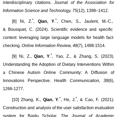
interdisciplinary citations.
Journal of the Association for
Information Science and Technology, 75
(12), 1398–1412.
*
*
[8] Ni, Z.
,
Qian, Y
.
, Chen, S., Jaulent, M.-C.,
&
Bousquet, C. (2024). Scientific evidence and specific
context: leveraging large language models for health fact-
checking.
Online Information Review, 48
(7), 1488-1514.
*
[9] Ni, Z.,
Qian, Y
.
, Yao, Z., & Zhang, S. (2023).
Understanding the Adoption of Dietary Interventions Within
a Chinese Autism Online Community: A Diffusion of
Innovations Perspective.
Health Communication, 38
(6),
1266-1277.
*
*
[10] Zhang, K.,
Qian, Y
.
, He, J.
, & Cao, F. (2021).
Construction and analysis of the user satisfaction evaluation
system for Baidu Scholar.
The Journal of Academic