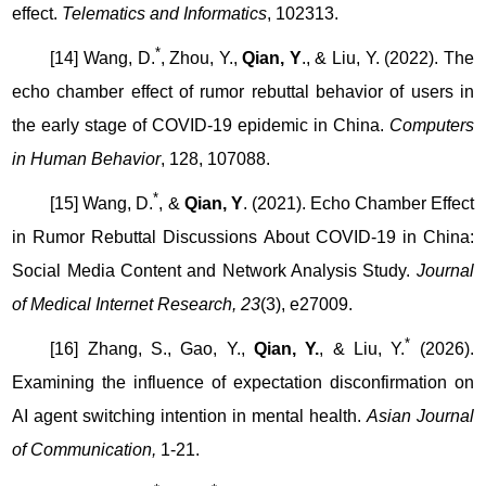
effect.
Telematics and Informatics
, 102313.
*
[14] Wang, D.
, Zhou, Y.,
Qian, Y
., & Liu, Y. (2022). The
echo chamber effect of rumor rebuttal behavior of users in
the early stage of COVID-19 epidemic in China.
Computers
in Human Behavior
, 128, 107088.
*
[15] Wang, D.
, &
Qian, Y
. (2021). Echo Chamber Effect
in Rumor Rebuttal Discussions About COVID-19 in China:
Social Media Content and Network Analysis Study.
Journal
of Medical Internet Research, 23
(3), e2
7009.
*
[16] Zhang, S., Gao, Y.,
Qian, Y.
, & Liu, Y.
(2026).
Examining the influence of expectation disconfirmation on
AI agent switching intention in mental health.
Asian Journal
of Communication,
1-21.