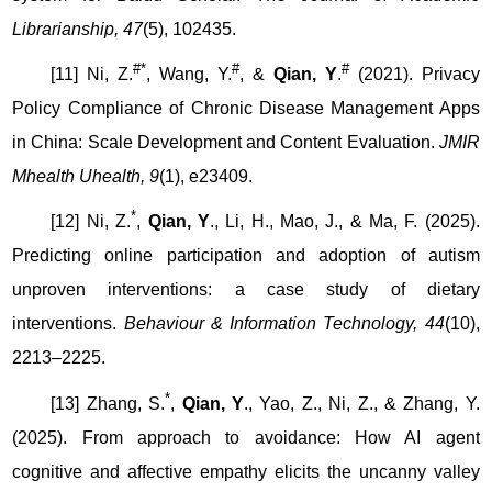
Librarianship, 47
(5), 102435.
#*
#
#
[11] Ni, Z.
, Wang, Y.
, &
Qian, Y
.
(2021). Privacy
Policy Compliance of Chronic Disease Management Apps
in China: Scale Development and Content Evaluation.
JMIR
Mhealth Uhealth, 9
(1), e23409.
*
[12] Ni, Z.
,
Qian, Y
., Li, H., Mao, J., & Ma, F. (2025).
Predicting online participation and adoption of autism
unproven interventions: a case study of dietary
interventions.
Behaviour & Information Technology, 44
(10),
2213–2225.
*
[13] Zhang, S.
,
Qian, Y
., Yao, Z., Ni, Z., & Zhang, Y.
(2025). From approach to avoidance: How AI agent
cognitive and affective empathy elicits the uncanny valley