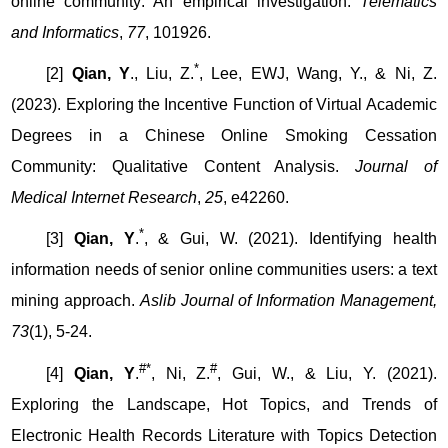
online community: An empirical investigation.
Telematics
and Informatics
,
77
, 101926.
*
[2]
Qian, Y
., Liu, Z.
, Lee, EWJ, Wang, Y., & Ni, Z.
(2023). Exploring the Incentive Function of Virtual Academic
Degrees in a Chinese Online Smoking Cessation
Community: Qualitative Content Analysis.
Journal of
Medical Internet Research
,
25
, e42260.
*
[3]
Qian, Y
.
, & Gui, W. (2021). Identifying health
information needs of senior online communities users: a text
mining approach.
Aslib Journal of Information Management,
73
(1), 5-24.
#*
#
[4]
Qian, Y
.
, Ni, Z.
, Gui, W., & Liu, Y. (2021).
Exploring the Landscape, Hot Topics, and Trends of
Electronic Health Records Literature with Topics Detection