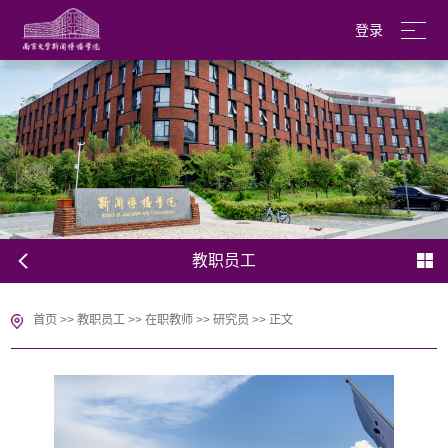
登录
南京大学
English
教职员工
首页
>>
教职员工
>>
在职教师
>>
研究员
>>
正文