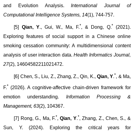
and Evolution Analysis.
International Journal of
Computational Intelligence Systems, 14
(1), 744-757.
*
*
[5]
Qian, Y
., Gui, W., Ma, F.
, & Dong, Q.
(2021).
Exploring features of social support in a Chinese online
smoking cessation community: A multidimensional content
analysis of user interaction data.
Health Informatics Journal,
27
(2), 14604582211021472.
*
[6] Chen, S., Liu, Z., Zhang, Z., Qin, K.,
Qian, Y
.
, & Ma,
*
F.
(2026). A cognitive-affective chain-driven framework for
emotion understanding.
Information Processing &
Management, 63
(2), 104367.
*
*
[7] Rong, G., Ma, F.
,
Qian, Y
.
, Zhang, Z., Chen, S., &
Sun, Y. (2024). Exploring the critical years for