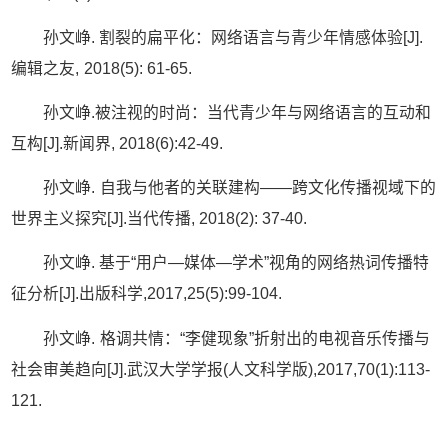
孙文峥
.
割裂的扁平化
：
网络语言与青少年情感体验
[J].
编辑之友
,
2018(5): 61-65.
孙文峥
.
被注视的时尚
：
当代青少年与网络语言的互动和
互构
[J].
新闻界
, 2018(6):42-49.
孙文峥
.
自我与他者的关联建构
——
跨文化传播视域下的
世界主义探究
[J].
当代传播
, 2018(2): 37-40.
孙文峥
.
基于
“
用户
—
媒体
—
学术
”
视角的网络热词传播特
征分析
[J].
出版科学
,2017,25(5):99-104.
孙文峥
.
格调共情：
“李健现象”折射出的电视音乐传播与
社会审美趋向[J].武汉大学学报(人文科学版),
2017,70(1):113-
121.