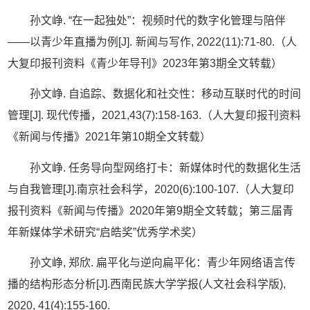
孙文峥
.
“
在一起独处
”
：视频时代的数字化管理与陪伴
——
以青少年直播为例
[J].
新闻与写作
, 2022(11):71-80.
（人
大复印报刊资料《青少年
导刊》
2023
年第
3
期全文转载）
孙文峥
.
自追踪、数据化和社交性：移动互联时代的时间
管理
[J].
现代传播，
2021,43(7):158-163.
（人大复印报刊资料
《新闻与传播》
2021
年第
10
期全文转载）
孙文峥
.
任务导向型网络打卡：新媒体时代的数据化生活
与自我管理
[J].
南京社会科学，
2020(6):100-107.
（人大复印
报刊资料《新闻与传播》
2020
年第
9
期全文转载
；
第三届青
年新媒体学术研究
“
启皓奖
”
优秀学术奖）
孙文峥
,
郑欣
.
扁平化与逆向扁平化：青少年网络语言传
播的结构形态分析
[J].
西南民族大学学报
(
人文社会科学版
),
2020, 41(4):155-160.