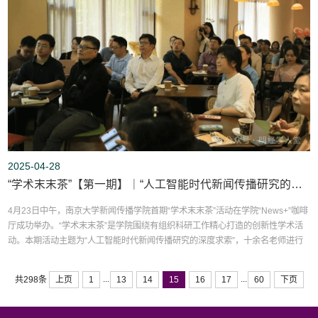
2025-04-28
“学术末末茶”【第一期】｜“人工智能时代新闻传播研究的深度求索”深研会成功举办
4月23日中午，南京大学新闻传播学院首期“学术末末茶”活动在学院“News+”咖啡
厅成功举办。“学术末末茶”是学院围绕有组织科研工作精心打造的创新性学术活
动。本期活动主题为“人工智能时代新闻传播研究的深度求索”，十余名老师进行
了主题发言与圆桌对谈，在思想的碰撞中探索新闻传播学科前沿方向和学科发展
未来之路。学院众多师生参与了此次活动，首期活动还成功吸引了不少外院和外
...
...
上页
1
13
14
15
16
17
60
下页
共298条
校师生踊跃参加。张红军院长为此次“学术末末茶”...