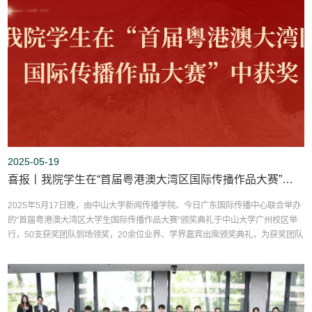
2025-05-19
喜报丨我院学生在“首届粤港澳大湾区国际传播作品大赛”中获奖两项
2025年5月17日晚，由中山大学新闻传播学院、今日广东国际传播中心联合举办
的“首届粤港澳大湾区大学生国际传播作品大赛”颁奖典礼于中山大学广州校区举
行，50支获奖团队到场领奖，20余位业界、学界嘉宾出席颁奖典礼，为获奖团队
颁奖并作点评发言。大赛吸引了来自全国（含港澳）33所高校共206支队伍积极
参与，收到近250份作品投稿。经22名专业评委严格筛选和评审，最终评选出一
二三等奖共50件获奖作品，我校学生作品《人工智能如何讲述南京大屠杀？...