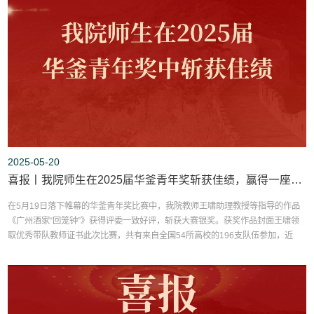
2025-05-20
喜报丨我院师生在2025届华釜青年奖斩获佳绩，赢得一座银奖
在5月19日落下帷幕的华釜青年奖比赛中，我院教师王啸助理教授等指导的作品
《广州酒家“回笼钟”》获得评委一致好评，斩获大赛银奖。获奖作品封面王啸领
取优秀带队教师证书此次比赛，共有来自全国54所高校的196支队伍参加，近
400名参赛学生开启了一场紧张而刺激的24小时创意挑战赛。经过激烈角逐，最
终共评出金奖一座、银奖两座，铜奖三座，水晶奖四座。审核丨胡菡菡终审丨季
晓敏