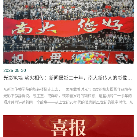
2025-05-30
光影筑墙·薪火相传：新闻摄影二十年，南大新传人的影像记忆
从新闻传播学院的旋转楼梯走上去，一面承载着时光与温度的校友摄影作品墙在
光影下静静诉说。或庄重、或鲜活，或带着岁月的颗粒感，这些横跨二十余年的
照片共同讲述着同一个故事——从上世纪90年代的暗房到21世纪的数字时代，从
“补课追赶”到“与世界同频”，一代又一代的南大新传人用镜头丈量世界，用光影书
写新闻人的初心。一、墙的诞生：暗房里的青春，镜头外的牵挂刘源老师是这面
墙的总策划，也是学院新闻摄影课程的“掌灯人”。...