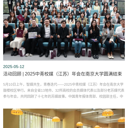
2025-05-12
活动回顾 | 2025中青校媒（江苏）年会在南京大学圆满结束
5月10日上午，智媒共生，青春迭代——2025中青校媒（江苏）年会在南京大学
鼓楼校区举行。来自全省13地市、32所高校的会员媒体代表以及部分老苏媒代表
参与年会，共同回顾了十七年的苏媒故事。中国青年报体育部、校园部主任，中
青校媒执行秘书长曹竞，中国青年报江苏记者站站长李超，南京大学新闻传播学
院党委副书记季晓敏，西交利物浦大学市场与交流办公室副主任许恬甜，南京大
学新生学院开甲书院辅导员慕宜君，以及记者代表出席会议。...