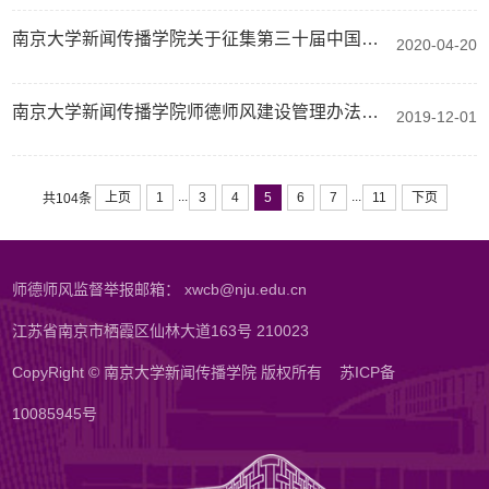
南京大学新闻传播学院关于征集第三十届中国新闻奖参评作品的通知
2020-04-20
南京大学新闻传播学院师德师风建设管理办法(试行)
2019-12-01
...
...
上页
1
3
4
5
6
7
11
下页
共104条
师德师风监督举报邮箱： xwcb@nju.edu.cn
江苏省南京市栖霞区仙林大道163号 210023
CopyRight © 南京大学新闻传播学院 版权所有
苏ICP备
10085945号