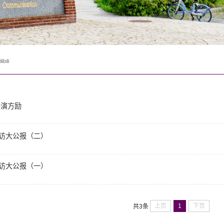
libili
导演方励
访大公报（二）
访大公报（一）
上页
1
下页
共3条