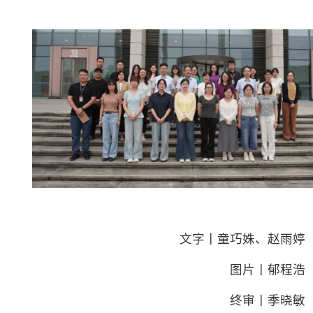
文字丨童巧姝、赵雨婷
图片丨郁程浩
终审丨季晓敏