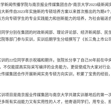
大学新闻传播学院与南京报业传媒集团合办
南京大学
级新闻
“
2023
南大新传自
年实施新的专硕培养方案以来首次推出的为期
个
2023
4
务方向专硕学生的专业实践能力和创新能力的培养，为社会输送
硕同学分别在集团的时政新闻部、理论评论部、经济新闻部、民
究院等部门参与实训，实训后期学生分组撰写了《长三角上市公
实训的
位同学表示祝福和期许。张院长分享了自己
年前在中
22
30
，不仅能提高实际采写编评的业务能力，更促使成为大家对行业
业传媒集团合作开展新闻实务专硕方向实训，积累了宝贵的经验
实训项目是南京报业传媒集团与南京大学共建实训基地后的第一
更多既有实战能力又有实用性的人才，他寄语同学们，用专业、