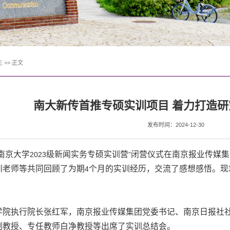
生
>>
正文
南大新传首推专硕实训项目 着力打造
发布时间：2024-12-30
南京大学
级新闻实务专硕实训营
闭营仪式在南京报业传媒集
2023
”
训老师等共同回顾了为期
个月的实训经历，交流了感想感悟。现
4
学院执行院长张红军，南京报业传媒集团党委书记、南京日报社
副教授、专任教师白净教授等出席了实训总结会。