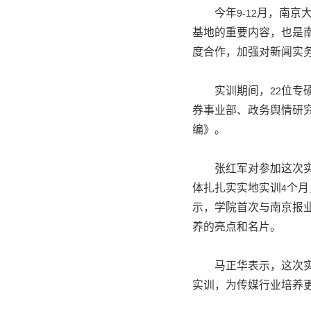
今年
月，南京
9-12
基地的重要内容，也是
度合作，加强对新闻实
实训期间，
位专
22
券事业部、政务舆情研
编》。
张红军对参加这次
体扎扎实实地实训
个月
4
示，学院首次与南京报
养的亮点和名片。
马正华表示，这次
实训，为传媒行业培养