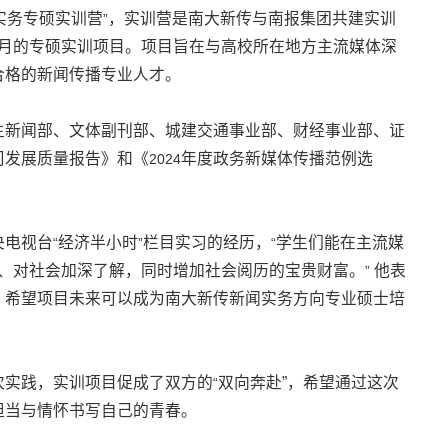
实务专硕实训营
，实训营是南大新传与南报集团共建实训
”
月的专硕实训项目。项目旨在与高校所在地方主流媒体深
合格的新闻传播专业人才。
生新闻部、文体副刊部、城建交通事业部、财经事业部、证
司发展质量报告》和《
年度政务新媒体传播范例选
2024
央电视台
经济半小时
栏目实习的经历，
学生们能在主流媒
“
”
“
、对社会加深了解，同时增加社会阅历的宝贵财富。
他表
”
，希望项目未来可以成为南大新传新闻实务方向专业硕士培
次实践，实训项目促成了双方的
双向奔赴”，希望通过这次
“
担当与情怀书写自己的青春。