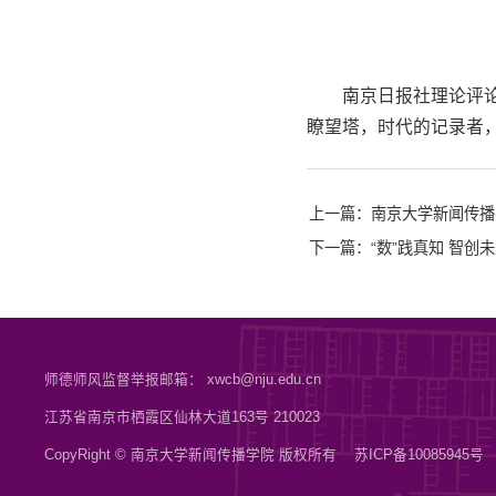
南京日报社理论评
瞭望塔，时代的记录者
上一篇：南京大学新闻传播
下一篇：“数”践真知 智创
师德师风监督举报邮箱： xwcb@nju.edu.cn
江苏省南京市栖霞区仙林大道163号 210023
CopyRight © 南京大学新闻传播学院 版权所有
苏ICP备10085945号