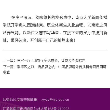
在庄严深沉、韵味悠长的校歌声中，南京大学新闻传播
学院开学典礼圆满结束。愿全体新生从此启程，以南雍之风
涵养气韵，以新传之志书写华章，在接下来的岁月中披荆斩
棘、乘风破浪，开创属于自己的灿烂未来！
上一篇：三室一厅 | 山野厅室话成长，廿载芳华暖韶光
下一篇：乘湾区之浪，扬品牌之帆：中国品牌境外传播科考项目圆满
收官
师德师风监督举报邮箱： xwcb@nju.edu.cn
江苏省南京市栖霞区仙林大道163号 210023