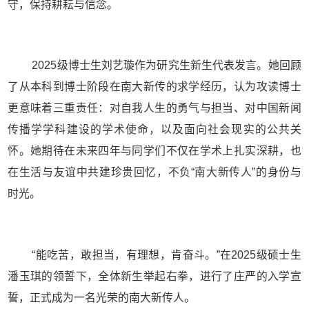
守，保持耕耘与信念。
2025
级博士生刘艺璇作为研究生新生代表发言。她回顾
了从本科到博士阶段在南大新传的求学经历，认为攻读博士
更意味着三重责任：对自我人生的勇气与担当、对中国新闻
传播学学科建设的学术使命，以及面向社会现实的公共关
怀。她期待在未来四年与同学们不仅在学术上扎实深耕，也
在生活与友谊中共建珍贵回忆，不负“南大新传人”的身份与
时光。
“能吃苦，敢担当，有理想，肯奋斗。”在
2025
级硕士生
潘玉琪的领誓下，全体新生举起右拳，进行了庄严的入学宣
誓，正式成为一名光荣的南大新传人。