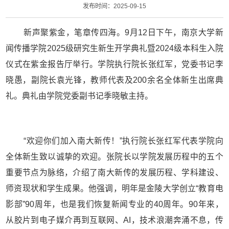
发布时间：2025-09-15
新声聚紫金，笔章传四海。
9
月
12
日下午，南京大学新
闻传播学院
2025
级研究生新生开学典礼暨
2024
级本科生入院
仪式在紫金报告厅举行。学院执行院长张红军，党委书记李
晓愚，副院长袁光锋，教师代表及
200
余名全体新生出席典
礼。典礼由学院党委副书记季晓敏主持。
“欢迎你们加入南大新传！”执行院长张红军代表学院向
全体新生致以诚挚的欢迎。张院长以学院发展历程中的五个
重要节点为脉络，介绍了南大新传的发展历程、学科建设、
师资现状和学生成果。他强调，明年是金陵大学创立“教育电
影部”
90
周年，也是我们恢复新闻专业的
40
周年。
90
年来，
从胶片到电子媒介再到互联网、
AI
，技术浪潮奔涌不息，传