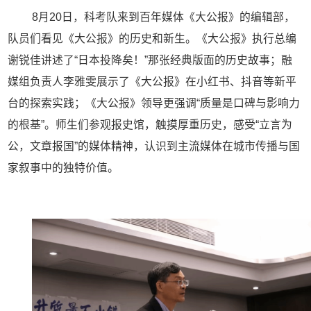
8
月
20
日，科考队来到百年媒体《大公报》的编辑部，
队员们看见《大公报》的历史和新生。《大公报》执行总编
谢锐佳讲述了
“
日本投降矣！
”
那张经典版面的历史故事；融
媒组负责人李雅雯展示了《大公报》在小红书、抖音等新平
台的探索实践；《大公报》领导更强调
“
质量是口碑与影响力
的根基
”
。师生们参观报史馆，触摸厚重历史，感受
“
立言为
公，文章报国
”
的媒体精神，认识到主流媒体在城市传播与国
家叙事中的独特价值。