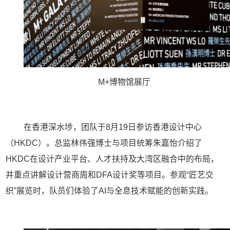
M+
博物馆展厅
在香港深水埗，团队于
8
月
19
日参访香港设计中心
（
HKDC
）。总监林伟强博士与项目统筹朱嘉怡介绍了
HKDC
在设计产业平台、人才扶持及大湾区融合中的布局，
并重点讲解设计营商周和
DFA
设计奖等项目。参观
“
匠艺交
织
”
展览时，队员们体验了
AI
与全息技术赋能的创新实践。