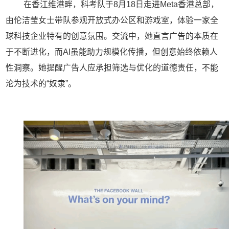
在香江维港畔，科考队于
8
月
18
日走进
Meta
香港总部，
由伦洁莹女士带队参观开放式办公区和游戏室，体验一家全
球科技企业特有的创意氛围。交流中，她直言广告的本质在
于不断进化，而
AI
虽能助力规模化传播，但创意始终依赖人
性洞察。她提醒广告人应承担筛选与优化的道德责任，不能
沦为技术的
“
奴隶
”
。