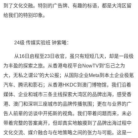
到了文化交融。特别的广告牌、有趣的标语，都是大湾区留
给我们的特别印象。
24
级 传媒实验班 钟紫曦：
从
16
日启程至
23
日收官，虽只有短短几天，却是一段极
为丰盈的探索之旅。从香港电视平台
NowTV
到
“
忘己之为
大，无私之谓公
”
的大公报；从国际企业
Meta
到本土企业极氪
汽车、腾讯和影石；从香港
HKDC
到澳门博物馆，我们沿着
媒体、企业和城市三条主线探索大湾区的品牌出海，感受香
港、澳门和深圳三座城市的品牌传播氛围；更在与业界的广
告人前辈的访谈中开拓新的视角。我们带着问题而来，未必
带着完整的答案离开，但却真实地触摸到了品牌出海过程中
文化交流、媒介融合与在地策略之间的张力与可能。这是一