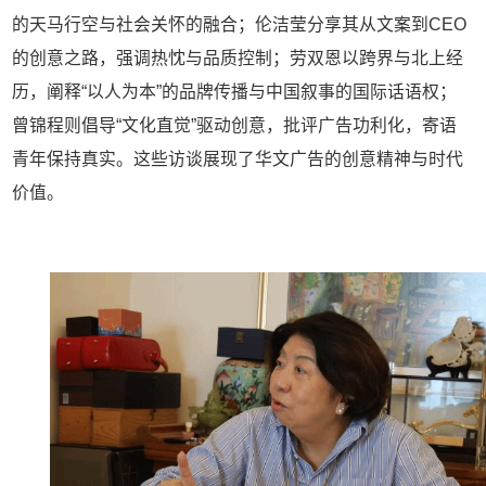
的天马行空与社会关怀的融合；伦洁莹分享其从文案到
CEO
的创意之路，强调热忱与品质控制；劳双恩以跨界与北上经
历，阐释
“
以人为本
”
的品牌传播与中国叙事的国际话语权；
曾锦程则倡导
“
文化直觉
”
驱动创意，批评广告功利化，寄语
青年保持真实。这些访谈展现了华文广告的创意精神与时代
价值。