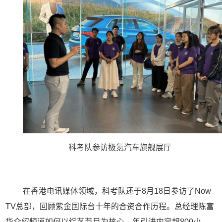
科考队参访极氪汽车旗舰展厅
在香港电讯媒体领域，科考队还于
8
月
18
日参访了
Now
TV
总部，回顾紫金国际台十年的合资合作历程。总经理陈富
华介绍频道如何以综艺节目为核心，年引进内容超
800
小