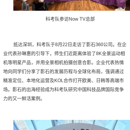
科考队参访
Now TV
总部
抵达深圳，科考队于
8
月
22
日走访了影石
360
公司。在企
业代表孙琳惠的引导下，师生们近距离体验了
8K
全景运动相
机等明星产品，并用全景相机拍摄创意合影。企业代表热情
地向同学们分享了影石的发展历程与全球化布局，强调通过
精准定位、本地化运营及
KOL
合作打开欧美、日韩等高端市
场。影石的出海经验成为科考队研究中国科技品牌国际竞争
力的又一鲜活案例。