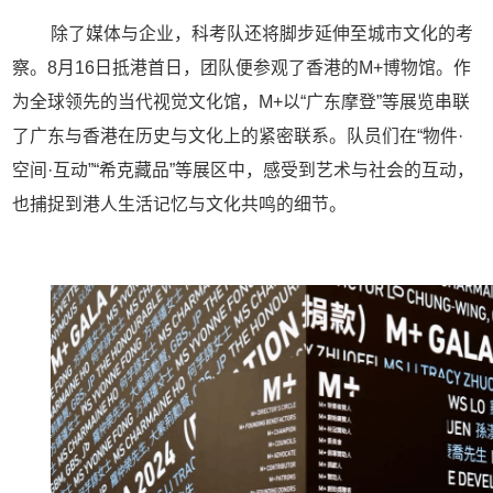
除了媒体与企业，科考队还将脚步延伸至城市文化的考
察。
8
月
16
日抵港首日，团队便参观了香港的
M+
博物馆。作
为全球领先的当代视觉文化馆，
M+
以
“
广东摩登
”
等展览串联
了广东与香港在历史与文化上的紧密联系。队员们在
“
物件
·
空间
·
互动
”“
希克藏品
”
等展区中，感受到艺术与社会的互动，
也捕捉到港人生活记忆与文化共鸣的细节。