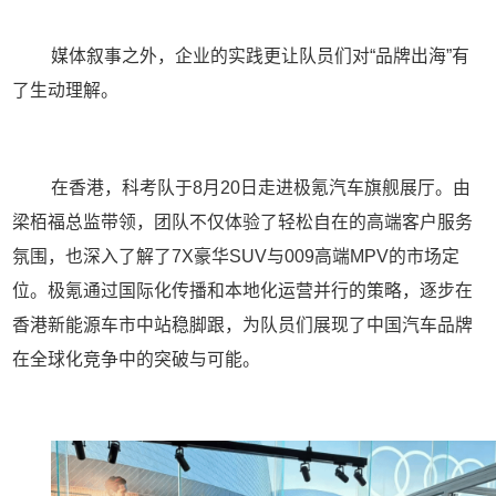
媒体叙事之外，企业的实践更让队员们对“品牌出海”有
了生动理解。
在香港，科考队于
8
月
20
日走进极氪汽车旗舰展厅。由
梁栢福总监带领，团队不仅体验了轻松自在的高端客户服务
氛围，也深入了解了
7X
豪华
SUV
与
009
高端
MPV
的市场定
位。极氪通过国际化传播和本地化运营并行的策略，逐步在
香港新能源车市中站稳脚跟，为队员们展现了中国汽车品牌
在全球化竞争中的突破与可能。