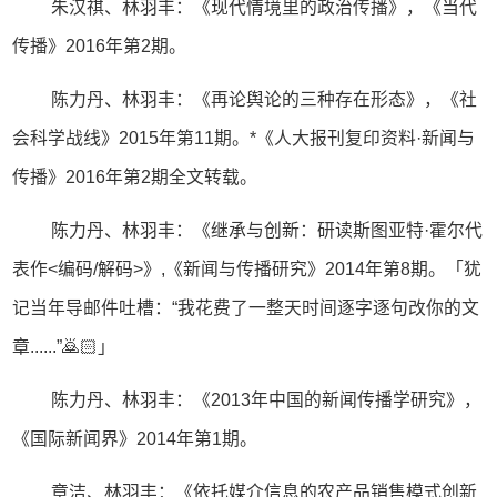
朱汉祺、林羽丰：《现代情境里的政治传播》，《当代
传播》2016年第2期。
陈力丹、林羽丰：《再论舆论的三种存在形态》，《社
会科学战线》2015年第11期。
*《人大报刊复印资料·新闻与
传播》2016年第2期全文转载。
陈力丹、林羽丰：《继承与创新：研读斯图亚特·霍尔代
表作<编码/解码>》,《新闻与传播研究》2014年第8期。「
犹
记当年导邮件吐槽
：
“我花费了一整天时间逐字逐句改你的文
章......”🙇🏻
」
陈力丹、林羽丰：《2013年中国的新闻传播学研究》，
《国际新闻界》2014年第1期。
章洁、林羽丰：《依托媒介信息的农产品销售模式创新