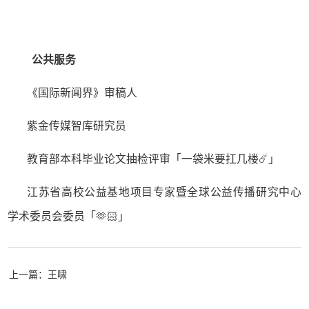
公共服务
《国际新闻界》审稿人
紫金传媒智库研究员
教育部本科毕业论文抽检评审「一袋米要扛几楼
☄️
」
江苏省高校公益基地
项目专家
暨全球公益传播研究中心
学术委员会委员
「🫶🏻
」
上一篇：王啸