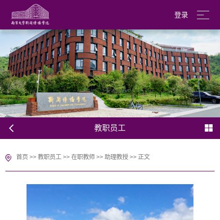
登录
南京大学
English
教职员工
首页
>>
教职员工
>>
在职教师
>>
助理教授
>>
正文