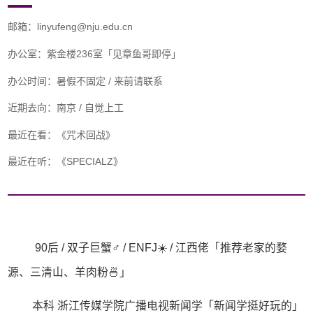
邮箱：linyufeng@nju.edu.cn
办公室：紫金楼236室「见章鱼哥即停」
办公时间：暑假不固定 / 来前请联系
近期去向：南京 / 自觉上工
最近在看：《咒术回战》
最近在听：《SPECIALZ》
90后 / 双子巨蟹♂ / ENFJ☀️ / 江西佬「推荐老家的婺
源、三清山、羊肉粉🍜」
本科 浙江传媒学院广播电视新闻学「新闻学
挺好玩的
」