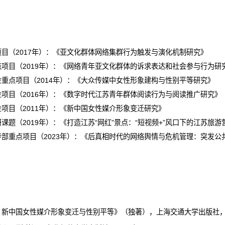
项目（
2017
年）
：《亚文化群体网络集群行为触发与演化机制研究》
点项目（
2019
年）：
《网络青年亚文化群体的诉求表达和社会参与行为研
金
重点项目（
2014
年）：
《大众传媒中女性形象建构与性别平等研究》
金项目
（
2016
年）
：《数字时代江苏青年群体阅读行为与阅读推广研究》
金项目
（
2011
年
）：《
新中国女性媒介形象变迁研究
》
研课题
（
2019
年）
：《打造江苏“网红”景点：“短视频
+
”风口下的江苏旅游
传部
重点项目（
2023
年）：
《后真相时代的网络舆情与危机管理：突发公
：新中国女性媒介形象变迁与性别平等》（独著），上海交通大学出版社