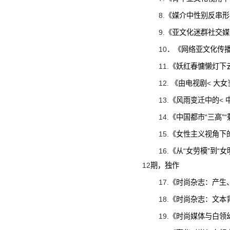
8.
《媒介中性别反串形
9.
《亚文化迷群社交媒
10
．《网络亚文化传
11.
《妖红春慵懒灯下
12.
《由电视剧
<
大女
13.
《风雨变迁中的
<
14.
《中国都市“三高”
15.
《女性主义视角下
16.
《从“女劳模”到“女
12
期，独作
17.
《时尚杂志：产生
18.
《时尚杂志：文本
19.
《时尚媒体与白领