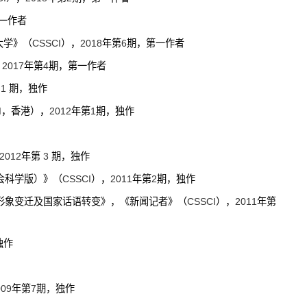
一作者
大学》（
CSSCI
），
2018
年第
6
期，第一作者
，
2017
年第
4
期，第一作者
1
期，独作
I
，香港）
，
2012
年第
1
期，独作
2012
年第
3
期，独作
会科学版）》（
CSSCI
）
，
2011
年第
2
期，独作
形象变迁及国家话语转变》，《新闻记者》（
CSSCI
）
，
2011
年第
独作
009
年第
7
期，独作