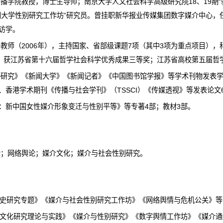
播学院教授，博士生导师；南京大学人文社会科学高级研究院18、19期“
朗大学性别研究工作坊”研究员。
曾挂职新华报业传媒集团数字媒介中心，
访学。
干教师（
2006
年），主持
国家
、
省部级课题
7
项（其中
3
项为
重点项目
），
奖；获江苏省第十六届哲学社会科学优秀成果三等奖；江苏省高校第五届哲
播研究》《新闻大学》《新闻记者》《中国图书馆学报》等学术刊物发表
、香港学术期刊《传播与社会学刊》（
TSSCI
）《传媒透视》等发表论文
别：新中国女性媒介形象变迁与性别平等》等专著
4
部；教材
3
部
。
论；网络舆论；媒介文化；媒介与社会性别研究
。
史研究专题》《媒介与社会性别研究工作坊》《网络舆情与危机公关》等
文化研究理论与实践》《媒介与性别研究》《数字舆情工作坊》《媒介通