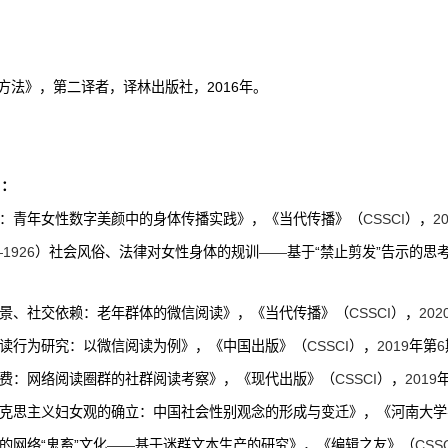
方法》，第二译者，译林出版社，
2016
年。
）：
：青年女性数字美颜中的身体传播实践
》，《当代传播》（
CSSCI
）
，
2
—1926
）社会风俗、法律对女性身体的规训
——
基于“禁止剪发”告示的思
景、社交依赖：老年群体的微信阅读》，《当代传播》（
CSSCI
）
，
202
读行为研究：以微信阅读为例》，《中国出版》（
CSSCI
）
，
2019
年第
6
费：网络阅读圈群的社群阅读考察》，《现代出版》（
CSSCI
）
，
2019
克思主义妇女观的确立：中国社会性别观念的形成与变迁》，《河南大学
的网络“鬼畜”文化
——
基于迷群文本生产的研究》，《编辑之友》（
CSS