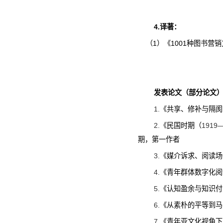
4.
译著：
（
1
）《
1001
种图书营销
发表论文（部分论文
1.
《
共享、修补与隔阂
2.
《民国时期（
1919
期，第一作者
3.
《媒介诉求、阅读场
4.
《青年群体数字化阅
5.
《认知盈余与知识付
6.
《从素朴的平等到马
7.
《青年亚文化视角下