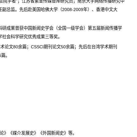
驻院学者”
；
江苏省紫金传媒智库研究员；
南京大学网络传播研究中
任副总监。先后赴美国哈佛大学（
2008-2009
年）、香港中文大
科研成果曾获中国新闻史学会（全国一级学会）第五届新闻传播学
学社会科学研究优秀成果三等奖。
学术论文
80
余篇；
CSSCI
期刊论文
50
余篇；先后在台湾学术期刊
6
篇。
论》《媒介发展史》《外国新闻史》等
。