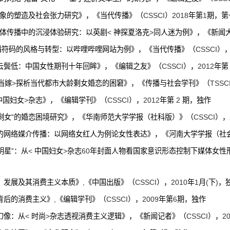
象的塑造及社会张力研究》，《当代传播》（
CSSCI
）
2018
年第
1
期，第
体传播中的沉浸体验研究：以英剧
<
神探夏洛克
>
同人迷为例》，《新闻
播符码的风格与转型：以哔哩哔哩网站为例》，《当代传播》（
CSSCI
）
云鬓低：中国女性期刊十年回眸》，《编辑之友》（
CSSCI
）
，
2012
年第
当嫁
>
探析当代都市大龄剩女婚恋的困窘》，《传播与社会学刊》（
TSSC
中国妇女
>
杂志》，《编辑学刊》（
CSSCI
）
，
2012
年第
2
期，独作
“剩女”的婚恋困境研究》，《华南师范大学学报（社科版）》（
CSSCI
）
，
的网络媒介传播：以网络女红人为例论女性表达》，《河南大学学报（社
明星”：从
<
中国妇女
>
杂志
60
年封面人物看国家意识形态控制下媒体女性
、发展及其消费主义本质》
,
《中国出版》（
CSSCI
）
，
2010
年
1
月
(
下
)
，
背后的消费主义》
,
《编辑学刊》（
CSSCI
），
2009
年第
6
期，独作
幻像：从
<
时尚
>
杂志透视消费主义逻辑》，《新闻记者》（
CSSCI
），
2