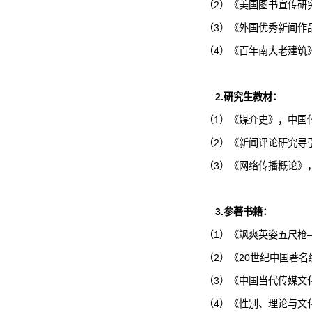
（
2
）《美国图书宣传研
（
3
）《外国优秀新闻作
（
4
）《百年南大老建筑
2.
研究生教材：
（
1
）《媒介史》，中国
（
2
）《新闻评论研究导
（
3
）《网络传播概论》
3.
参著书籍：
（
1
）《飒爽英姿五尺枪
（
2
）《
20
世纪中国著名
（
3
）《中国当代传媒文
（
4
）《性别、理论与文