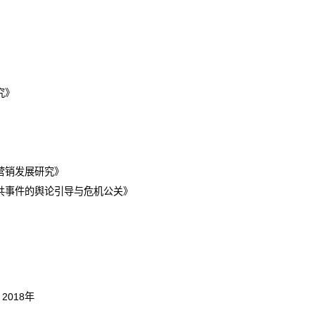
究》
营销发展研究》
共事件的舆论引导与危机公关》
，
2018
年