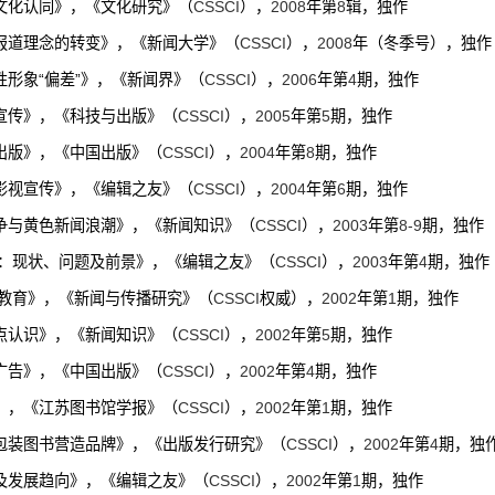
文化认同》，《文化研究》（
CSSCI
）
，
2008
年第
8
辑，独作
报道理念的转变》，《新闻大学》（
CSSCI
），
2008
年（冬季号），独作
形象“偏差”》，《新闻界》（
CSSCI
）
，
2006
年第
4
期，独作
宣传》，《科技与出版》（
CSSCI
），
2005
年第
5
期，独作
出版》，《中国出版》（
CSSCI
）
，
2004
年第
8
期，独作
影视宣传》，《编辑之友》（
CSSCI
）
，
2004
年第
6
期，独作
争与黄色新闻浪潮》，《新闻知识》（
CSSCI
）
，
2003
年第
8-9
期，独作
：现状、问题及前景》，《编辑之友》（
CSSCI
）
，
2003
年第
4
期，独作
教育》，《新闻与传播研究》（
CSSCI
权威），
2002
年第
1
期，独作
点认识》，《新闻知识》（
CSSCI
）
，
2002
年第
5
期，独作
广告》，《中国出版》（
CSSCI
）
，
2002
年第
4
期，独作
》，《江苏图书馆学报》（
CSSCI
）
，
2002
年第
1
期，独作
包装图书营造品牌》，《出版发行研究》（
CSSCI
）
，
2002
年第
4
期，独
及发展趋向》，《编辑之友》（
CSSCI
）
，
2002
年第
1
期，独作