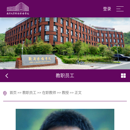
登录
南京大学
English
教职员工
首页
>>
教职员工
>>
在职教师
>>
教授
>>
正文