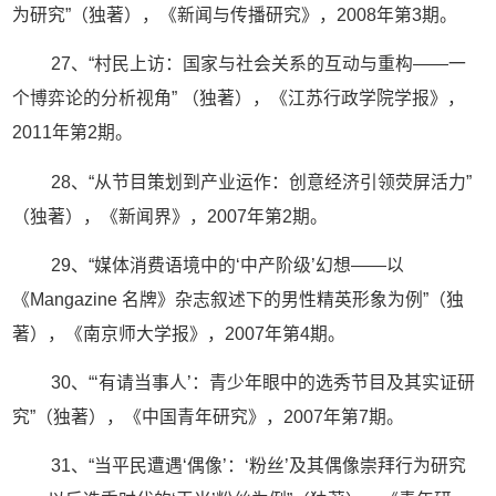
为研究”（独著），《新闻与传播研究》，2008年第3期。
27、“村民上访：国家与社会关系的互动与重构——一
个博弈论的分析视角” （独著），《江苏行政学院学报》，
2011年第2期。
28、“从节目策划到产业运作：创意经济引领荧屏活力”
（独著），《新闻界》，2007年第2期。
29、“媒体消费语境中的‘中产阶级’幻想——以
《Mangazine 名牌》杂志叙述下的男性精英形象为例”（独
著），《南京师大学报》，2007年第4期。
30、“‘有请当事人’：青少年眼中的选秀节目及其实证研
究”（独著），《中国青年研究》，2007年第7期。
31、“当平民遭遇‘偶像’：‘粉丝’及其偶像崇拜行为研究