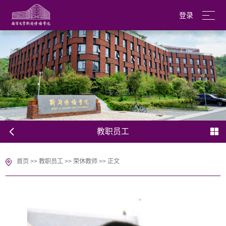
登录
南京大学
English
教职员工
首页
>>
教职员工
>>
荣休教师
>>
正文