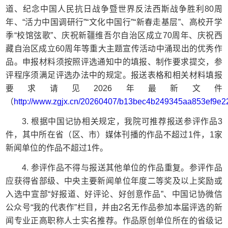
道、纪念中国人民抗日战争暨世界反法西斯战争胜利
80
周
年、“活力中国调研行”“文化中国行”“新春走基层”、高校开学
季“校馆弦歌”、庆祝新疆维吾尔自治区成立
70
周年、庆祝西
藏自治区成立
60
周年等重大主题宣传活动中涌现出的优秀作
品。申报材料须按照评选通知中的填报、制作要求提交，参
评程序须满足评选办法中的规定。报送表格和相关材料填报
要求请见
2026
年最新文件
（
http://www.zgjx.cn/20260407/b13bec4b249345aa853ef9e2
3.
根据中国记协相关规定，我院可推荐报送参评作品
3
件，其中所在省（区、市）媒体刊播的作品不超过
1
件，
1
家
新闻单位的作品不超过
1
件。
4.
参评作品不得与报送其他单位的作品重复。参评作品
应获得省部级、中央主要新闻单位年度二等奖及以上奖励或
入选中宣部“好报道、好评论、好创意作品”、中国记协微信
公众号“我的代表作”栏目，并由
2
名无作品参加本届评选的新
闻专业正高职称人士实名推荐。作品原创单位所在的省级记