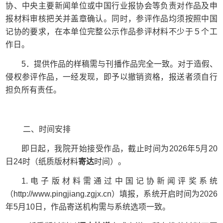
协、中央主要新闻单位或中国行业报协会等负责对作品及申
报材料审核把关并盖章确认。同时，参评作品均须按照中国
记协的要求，在本单位完整公示作品参评材料不少于５个工
作日。
5
．提供作品的样稿需与刊播作品完全一致。对于造假、
侵权参评作品，一经发现，即予以撤销资格，报送者须自行
担负所有责任。
二、时间安排
即日起，我院开始接受作品，截止时间为
2026
年
5
月
20
日
24
时（纸质版材料
寄达
时间）。
1.
电子版材料需通过中国记协新闻评奖系统
（
http://www.pingjiang.zgjx.cn
）填报，系统开启时间为
2026
年
5
月
10
日，作品寄送机构需与系统选项一致。