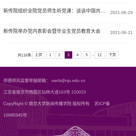
新传院组织全院党员师生听党课：谈谈中国共产党百年来的舆论思想
2021-06-29
新传院举办党内表彰会暨毕业生党员教育大会
2021-06-21
...
上页
1
2
3
4
5
12
下页
共116条
师德师风监督举报邮箱： xwcb@nju.edu.cn
江苏省南京市栖霞区仙林大道163号 210023
CopyRight © 南京大学新闻传播学院 版权所有
苏ICP备
10085945号