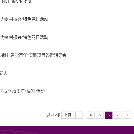
日报》报史陈列馆
助力乡村振兴”特色党日活动
助力乡村振兴”特色党日活动
·献礼建党百年”实践项目答辩辅导会
同志
成立71周年“快闪”活动
...
..
上页
1
4
5
6
7
8
共212条