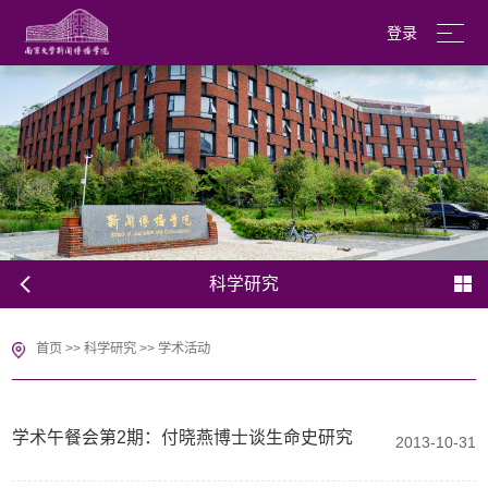
登录
南京大学
English
科学研究
首页
>>
科学研究
>>
学术活动
学术午餐会第2期：付晓燕博士谈生命史研究
2013-10-31