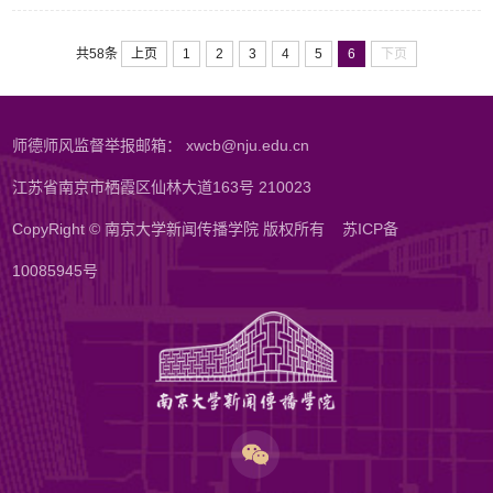
上页
1
2
3
4
5
6
下页
共58条
师德师风监督举报邮箱： xwcb@nju.edu.cn
江苏省南京市栖霞区仙林大道163号 210023
CopyRight © 南京大学新闻传播学院 版权所有
苏ICP备
10085945号