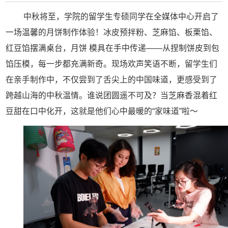
中秋将至，学院的留学生专硕同学在全媒体中心开启了
一场温馨的月饼制作体验！冰皮预拌粉、芝麻馅、板栗馅、
红豆馅摆满桌台，月饼 模具在手中传递——从捏制饼皮到包
馅压模，每一步都充满新奇。现场欢声笑语不断，留学生们
在亲手制作中，不仅尝到了舌尖上的中国味道，更感受到了
跨越山海的中秋温情。谁说团圆遥不可及？当芝麻香混着红
豆甜在口中化开，这就是他们心中最暖的“家味道”啦～