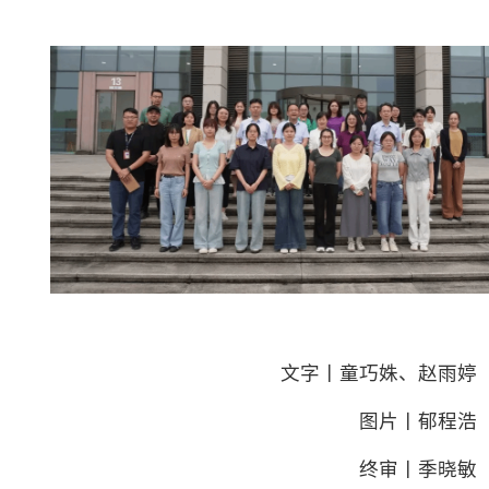
文字丨童巧姝、赵雨婷
图片丨郁程浩
终审丨季晓敏