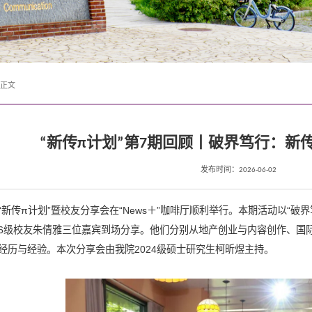
正文
“新传π计划”第7期回顾丨破界笃行：新
发布时间：2026-06-02
“新传π计划”暨校友分享会在“News＋”咖啡厅顺利举行。本期活动以“破
2006级校友朱倩雅三位嘉宾到场分享。他们分别从地产创业与内容创作、
经历与经验。本次分享会由我院2024级硕士研究生柯昕煜主持。