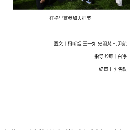
在格早寨参加火把节
图文丨柯昕煜 王一如 史羽梵 韩尹航
指导老师丨白净
终审丨季晓敏