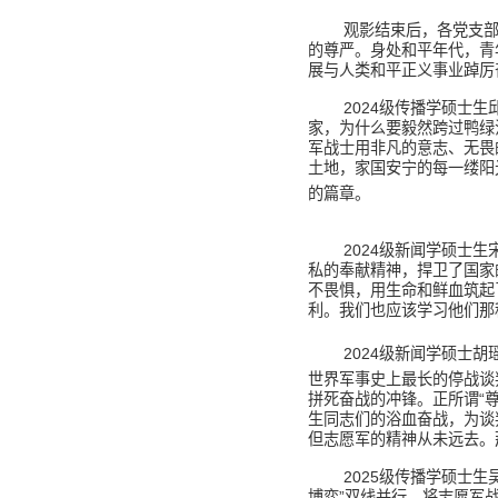
观影结束后，各党支
的尊严。身处和平年代，青
展与人类和平正义事业踔厉
2024
级传播学硕士生
家，为什么要毅然跨过鸭绿
军战士用非凡的意志、无畏
土地，家国安宁的每一缕阳
的篇章。
2024
级新闻学硕士生
私的奉献精神，捍卫了国家
不畏惧，用生命和鲜血筑起
利。我们也应该学习他们那
2024
级新闻学硕士胡
世界军事史上最长的停战谈
拼死奋战的冲锋。正所谓“
生同志们的浴血奋战，为谈
但志愿军的精神从未远去。
2025
级传播学硕士生
博弈”双线并行，将志愿军