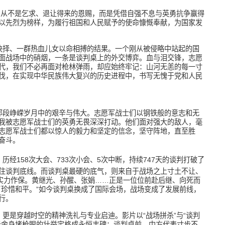
，从不是乞求、退让得来的恩赐，而是凭借自强不息与英勇抗争赢得
以先烈为榜样，为履行祖国和人民赋予的使命慷慨奉献，为国家发
抉择、一群热血儿女以命相搏的结果。一个刚从被侵略中站起的国
面战场中的硝烟，一条是谈判桌上的外交博弈。血与泪交锋，志愿
代，我们不必再面对枪林弹雨，却应始终牢记：山河无恙的每一寸
伐，在实现中华民族伟大复兴的历史进程中，书写无愧于党和人民
那段峥嵘岁月中的艰辛与伟大。志愿军战士们以钢铁般的意志和无
我被志愿军战士们的英勇无畏深深打动。他们面对强大的敌人，毫
志愿军战士们都以惊人的毅力和坚定的信念，坚守阵地，直至胜
奋斗。
。历经
158
次大会、
733
次小会、
5
次中断，持续
747
天的谈判打破了
住谈判底线。而谈判桌最硬的底气，则来自于战场之上寸土不让、
要实力作保。黄继光、孙醒、张娟……正是一位位前赴后继、向死而
了珍惜和平。”如今谈判桌换成了国际会场，战场变成了发展前线，
行。
更是穿越时空的精神洗礼与专业启迪。影片以“战场拼杀”与“谈判
光舍身堵枪眼的壮举定格成永恒丰碑；谈判桌前，中方代表寸步不