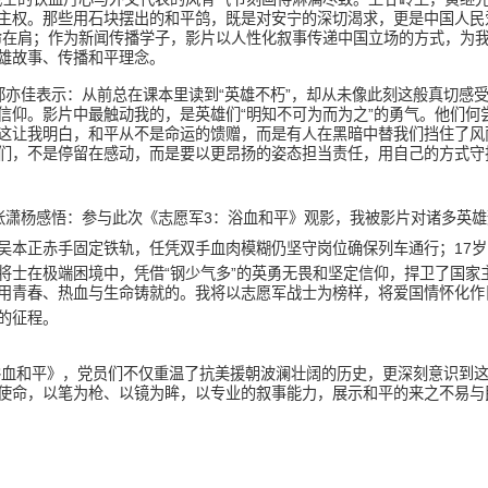
主权。那些用石块摆出的和平鸽，既是对安宁的深切渴求，更是中国人民
命在肩；作为新闻传播学子，影片以人性化叙事传递中国立场的方式，为
雄故事、传播和平理念。
郑亦佳表示：从前总在课本里读到“英雄不朽”，却从未像此刻这般真切感
信仰。影片中最触动我的，是英雄们“明知不可为而为之”的勇气。他们何
这让我明白，和平从不是命运的馈赠，而是有人在黑暗中替我们挡住了风
们，不是停留在感动，而是要以更昂扬的姿态担当责任，用自己的方式守护
张潇杨感悟：参与此次《志愿军
3
：浴血和平》观影，我被影片对诸多英雄
吴本正赤手固定铁轨，任凭双手血肉模糊仍坚守岗位确保列车通行；
17
岁
将士在极端困境中，凭借“钢少气多”的英勇无畏和坚定信仰，捍卫了国
用青春、热血与生命铸就的。我将以志愿军战士为榜样，将爱国情怀化作
的征程。
浴血和平》，党员们不仅重温了抗美援朝波澜壮阔的历史，更深刻意识到
使命，以笔为枪、以镜为眸，以专业的叙事能力，展示和平的来之不易与