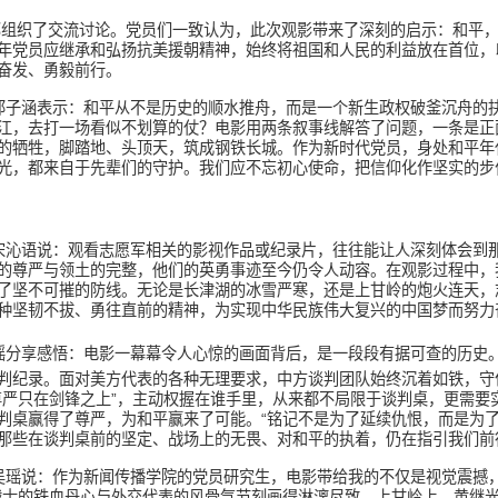
部组织了交流讨论。党员们一致认为，此次观影带来了深刻的启示：和平
年党员应继承和弘扬抗美援朝精神，始终将祖国和人民的利益放在首位，
奋发、勇毅前行。
邱子涵表示：和平从不是历史的顺水推舟，而是一个新生政权破釜沉舟的
江，去打一场看似不划算的仗？电影用两条叙事线解答了问题，一条是正
的牺牲，脚踏地、头顶天，筑成钢铁长城。作为新时代党员，身处和平年
光，都来自于先辈们的守护。我们应不忘初心使命，把信仰化作坚实的步
宋沁语说：观看志愿军相关的影视作品或纪录片，往往能让人深刻体会到
的尊严与领土的完整，他们的英勇事迹至今仍令人动容。在观影过程中，
了坚不可摧的防线。无论是长津湖的冰雪严寒，还是上甘岭的炮火连天，
种坚韧不拔、勇往直前的精神，为实现中华民族伟大复兴的中国梦而努力
瑶分享感悟：电影一幕幕令人心惊的画面背后，是一段段有据可查的历史
判纪录。面对美方代表的各种无理要求，中方谈判团队始终沉着如铁，守
尊严只在剑锋之上”，主动权握在谁手里，从来都不局限于谈判桌，更需
判桌赢得了尊严，为和平赢来了可能。“铭记不是为了延续仇恨，而是为
那些在谈判桌前的坚定、战场上的无畏、对和平的执着，仍在指引我们前
吴瑶说：作为新闻传播学院的党员研究生，电影带给我的不仅是视觉震撼，
战士的铁血丹心与外交代表的风骨气节刻画得淋漓尽致。上甘岭上，黄继