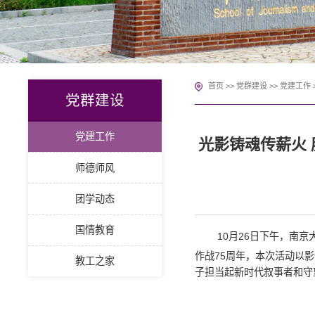
首页
>>
党群建设
>>
党建工作
党群建设
党建工作
光影铸魂传薪火
师德师风
团学动态
国情教育
10
月
26
日下午，南京
作战
75
周年，本次活动以影
教工之家
子担当起新时代叙事者和守