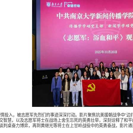
情投入，被志愿军先烈们的事迹深深打动。影片聚焦抗美援朝战争中“边
交智慧，以及志愿军将士在战场上舍生忘死的英勇壮举，深刻诠释了和平
谈判桌奋力博弈，再到黄继光等将士在上甘岭战役中的英勇奋战，影片通