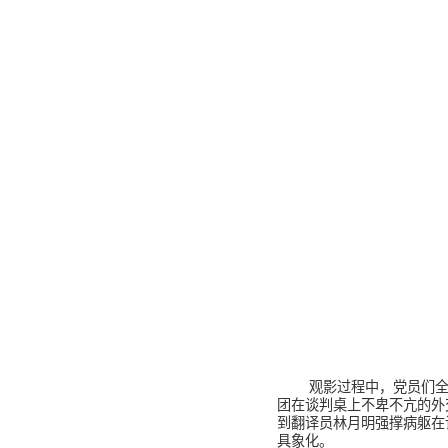
观影过程中，党员们全
团在谈判桌上不卑不亢的外
到翻译员林月明强撑病躯在
具象化。