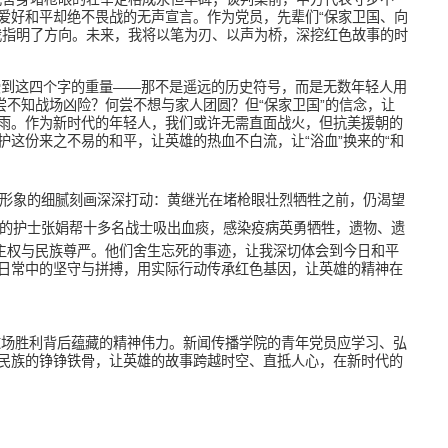
爱好和平却绝不畏战的无声宣言。作为党员，先辈们“保家卫国、向
我指明了方向。未来，我将以笔为刃、以声为桥，深挖红色故事的时
受到这四个字的重量——那不是遥远的历史符号，而是无数年轻人用
尝不知战场凶险？何尝不想与家人团圆？但“保家卫国”的信念，让
雨。作为新时代的年轻人，我们或许无需直面战火，但抗美援朝的
这份来之不易的和平，让英雄的热血不白流，让“浴血”换来的“和
形象的细腻刻画深深打动：黄继光在堵枪眼壮烈牺牲之前，仍渴望
的护士张娟帮十多名战士吸出血痰，感染疫病英勇牺牲，遗物、遗
家主权与民族尊严。他们舍生忘死的事迹，让我深切体会到今日和平
日常中的坚守与拼搏，用实际行动传承红色基因，让英雄的精神在
这场胜利背后蕴藏的精神伟力。新闻传播学院的青年党员应学习、弘
民族的铮铮铁骨，让英雄的故事跨越时空、直抵人心，在新时代的