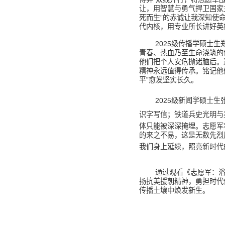
让，用智慧与勇气捍卫国家
死而生”的赤诚让我深知使
代内核，用专业所长讲好英
2025
级传播学硕士生
青春、热血乃至生命浇筑的
他们把个人安危抛诸脑后。
精神永远值得传承。铭记他
平”愈发坚实长久。
2025
级新闻学硕士生
识字写信；铁道兵史光明与
体只能被深深掩埋。志愿军
的来之不易，这是无数先烈
我们身上延续，照亮新时代
通过观看《志愿军：
扬抗美援朝精神，勇担时代
传播土壤中焕发新生。