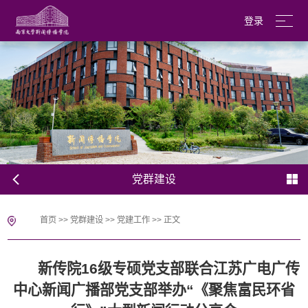
登录
南京大学
English
党群建设
首页
>>
党群建设
>>
党建工作
>>
正文
新传院16级专硕党支部联合江苏广电广传
中心新闻广播部党支部举办“《聚焦富民环省