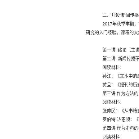
二、开设“新闻传播
2017
年秋季学期，
研究的入门经验。课程的大
第一讲
绪论（主
第二讲
新闻传播
阅读材料：
孙江：《文本中的
黄旦：《报刊的历
第三讲
作为方法的
阅读材料：
张仲民：《从书籍
罗伯特·达恩顿：
第四讲
作为史料的
阅读材料：