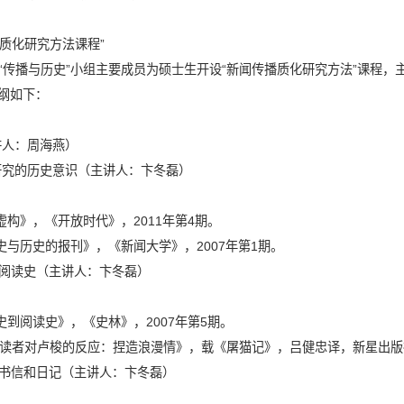
质化研究方法课程”
“传播与历史”小组主要成员为硕士生开设“新闻传播质化研究方法”课程
纲如下：
讲人：周海燕）
研究的历史意识（主讲人：卞冬磊）
虚构》，《开放时代》，
2011
年第
4
期。
史与历史的报刊》，《新闻大学》，
2007
年第
1
期。
阅读史（主讲人：卞冬磊）
史到阅读史》，《史林》，
2007
年第
5
期。
《读者对卢梭的反应：捏造浪漫情》，载《屠猫记》，吕健忠译，新星出版
书信和日记（主讲人：卞冬磊）