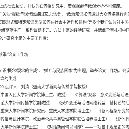
上的社会互动，并认为在传播研究中，宏观视野与微观分析不可偏废。
们关注
“
报纸与现代民族国家之形成
”
，
“
政治知识如何通过大众传媒进行再
实践形式和特定知识类型如何在社会中运作和建构
”
等多个我们认为对中国
小组期望生产一系列议题多元、方法丰富的经验研究，并籍此孕育扎根中
历史”研究小组的主要工作有：
“秋季”论文工作坊
知识
/
概念
/
观念的生成”、“媒介与民族国家”为主题，举办论文工作坊。会
观念的生成
00
点评人：
刘涛
（暨南大学新闻与传播学院教授）
（中国人民大学新闻学院博士生、教授）：《
“
算法
”
观念：意义变迁与话语
师范大学新闻传播学院副教授）：《媒介变迁与话语网络转型：基特勒的
（重庆大学新闻学院研究员、重庆大学法学院博士生）：《新闻框架研究
学传播与设计学院、政治与公共事务管理学院联合培养博士生）：《新闻
民大学新闻学院博士生）：《对话新闻何以可能？
——
一项基于观念史的