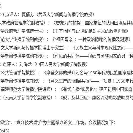
家
00
点评人：夏倩芳（武汉大学新闻与传播学院教授）
大学政府管理学院副教授）：《想象力的捕捉：国家象征的认同困境及其
大学政府管理学院博士生）：《王室地图与
17
世纪绝对主义的政治再现》
师范大学传播学院副教授）：《
“
祖国母亲
”
：一种政治隐喻的传播及溯源》
中文大学新闻与传播学院博士研究生）：《民族主义与科学现代性之间
—
大学新闻传播学院副教授）：《可见的共同体
——
报纸与民族国家的另一
0
点评人：刘海龙（中国人民大学新闻学院教授）
学公共管理学院教授）：《摩登女郎的媒介污名与
1930
年代的民族国家建
大学新闻传播学院教授）：《意义生产的
“
圈层共振
”——
一项基于
1950
年
（福建师范大学传播学院讲师）：《有线广播
“
家居化
”
：建国初期中国家庭
雯（云南大学新闻学院副教授）：《规训及其回应：康区流动电影放映员
像政治”、“媒介技术哲学”为主题举办论文工作坊。会议情况如下：
9:45
）