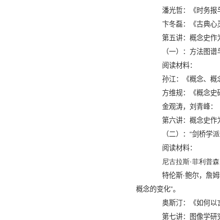
潘光哲：《时务报
卞冬磊：《古典心
第五讲：概念史作
（一）：方法图谱与
阅读材料：
孙江：《概念、概
方维规：《概念史
金观涛，刘青峰：
第六讲：概念史作
（二）：“剑桥学派
阅读材料：
尼古拉斯·菲利普森
特伦斯·鲍尔，詹姆
概念的变化”。
奥斯汀：《如何以
第七讲：图像学研