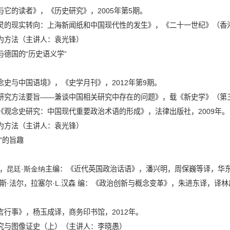
与它的读者》，《历史研究》，
2005
年第
5
期。
灵的现实转向：上海新闻纸和中国现代性的发生》，《二十一世纪》（香
为方法（主讲人：袁光锋）
德国的“历史语义学”
念史与中国语境》，《史学月刊》，
2012
年第
9
期。
研究方法要旨
——
兼谈中国相关研究中存在的问题》，载《新史学》（第
《观念史研究：中国现代重要政治术语的形成》，法律出版社，
2009
年。
为方法（主讲人：袁光锋）
”的旨趣
，
昆廷·斯金纳
主编：《近代英国政治话语》，潘兴明，周保巍等译，华
斯·法尔，拉塞尔·
L.
汉森
编：《政治创新与概念变革》，朱进东译，译林
言行事》，杨玉成译，商务印书馆，
2012
年。
究与图像证史（上）（主讲人：李晓愚）