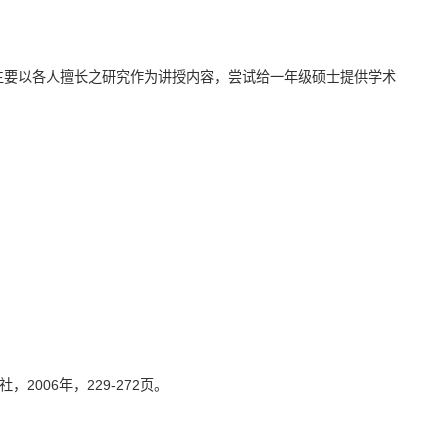
，主要以各人擅长之研究作为讲授内容，尝试给一年级硕士提供学术
社，
2006
年，
229-272
页。