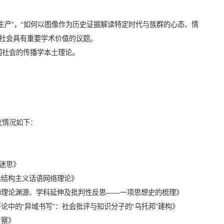
生产
”
，
“
如何以图像作为历史证据解读特定时代与族群的心态、情
社会具有重要学术价值的议题。
国社会的传播学本土理论。
议情况如下：
迷思》
后结构主义话语网络理论》
的理论渊源、学科延伸及批判性反思
——
一项思想史的梳理》
评论中的
“
异域书写
”
：社会批评与知识分子的
“
乌托邦
”
建构》
考察》