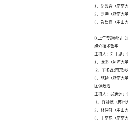
1
、胡翼青（南京
2
、刘涛（暨南大
3
、贺碧霄（中山
B.
上午专题研讨（
1
媒介技术哲学
主持人：刘于思；
1
、张杰（河海大
2
、卞冬磊
(
南京大
3
、施畅（暨南大
图像政治
主持人：吴志远；
1
、许静波（苏州
2
、林仲轩（中山
3
、于京东（南京