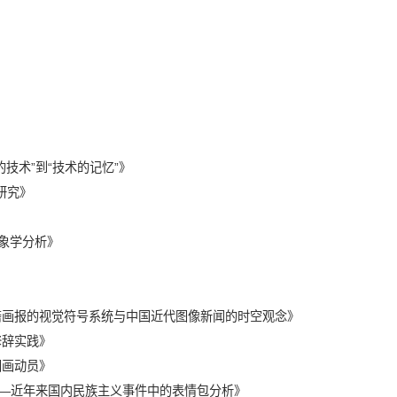
的技术
”
到
“
技术的记忆
”
》
研究》
象学分析》
斋画报的视觉符号系统与中国近代图像新闻的时空观念》
修辞实践》
图画动员》
—
近年来国内民族主义事件中的表情包分析》