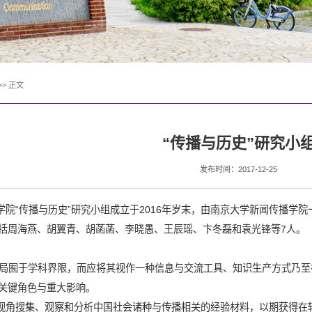
>>
正文
​“传播与历史”研究小
发布时间：2017-12-25
学院
“
传播与历史
”
研究小组成立于
2016
年岁末，由南京大学新闻传播学院
括周海燕、胡翼青、胡菡菡、李晓愚、王辰瑶、卞冬磊和袁光锋等
7
人。
：
局囿于学科界限，而应将其视作一种信息与交流工具、知识生产方式乃至
关键角色与重大影响。
视角搜集、观察和分析中国社会诸种与传播相关的经验材料，以期获得在