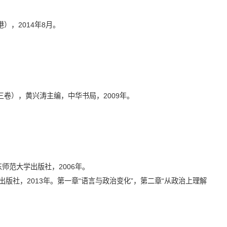
港），
2014
年
8
月。
三卷），黄兴涛主编，中华书局，
2009
年。
东师范大学出版社，
2006
年。
出版社，
2013
年。第一章“语言与政治变化”，第二章“从政治上理解