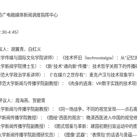
苏广电融媒体新闻调度指挥中心
2:30-4:45
）
议人：胡翼青、白红义
大学传媒与国际文化学院讲师）：《技术怀旧（
technostalgia
）：从
“
记忆
大学新闻学院博士生）：《新
“
技术
”
通向新
“
传播
”
：技术哲学关照下的传播
师范大学政治学系讲师）：《
“
在媒介之世存有
”
：麦克卢汉与技术现象学》
师范大学新闻与传播学院副教授）：《肉身的逃逸：
VR
数字实践的技术现
评议人：周海燕、贺碧霄
大学新闻与传播学院副教授）：《同一场战争，不同的视觉呈现
——
点石
学新闻传播学院教授）：《图绘
“
西医的观念
”
：晚清西医进入中国的视觉
大学新闻传播学院副教授）：《图式借鉴与革新：建国初期扫盲运动中的
大学新闻传播学院助理研究员）：《图像
“
武器
”
：
“
表情包
”
的话语与意蕴
—