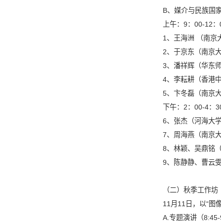
B
、媒介与民族国
上午：
9
：
00-12
：
1
、王海洲
（南京
2
、于京东（南京
3
、潘祥辉（华东
4
、李耘耕（香港
5
、卞冬磊（南京
下午：
2
：
00-4
：
3
6
、张杰（河海大
7
、周海燕（南京
8
、林颖、吴鼎铭
9
、陈静静、曹云
（二）秋季工作坊
11
月
11
日，以“图
A
.
专题演讲（
8:45-