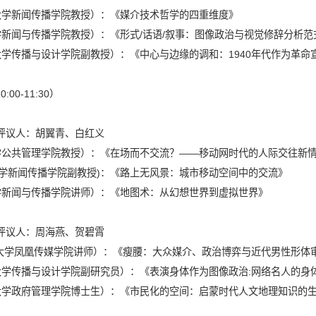
大学新闻传播学院教授）：《媒介技术哲学的四重维度》
学新闻与传播学院教授）：《形式
/
话语
/
叙事：图像政治与视觉修辞分析范
大学传播与设计学院副教授）：《中心与边缘的调和：
1940
年代作为革命
0:00-11:30
）
评议人：胡翼青、白红义
学公共管理学院教授）：《在场而不交流？
——
移动网时代的人际交往新
学新闻传播学院副教授
)
：《路上无风景：城市移动空间中的交流》
学新闻与传播学院讲师）：《地图术：从幻想世界到虚拟世界》
评议人：周海燕、贺碧霄
大学凤凰传媒学院讲师）：《瘦腰：大众媒介、政治博弈与近代男性形体
大学传播与设计学院副研究员）：《表演身体作为图像政治
:
网络名人的身
大学政府管理学院博士生）：《市民化的空间：启蒙时代人文地理知识的