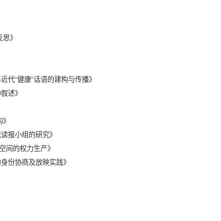
反思》
—
近代
“
健康
”
话语的建构与传播》
种叙述》
构》
代读报小组的研究》
空间的权力生产》
的身份协商及放映实践》