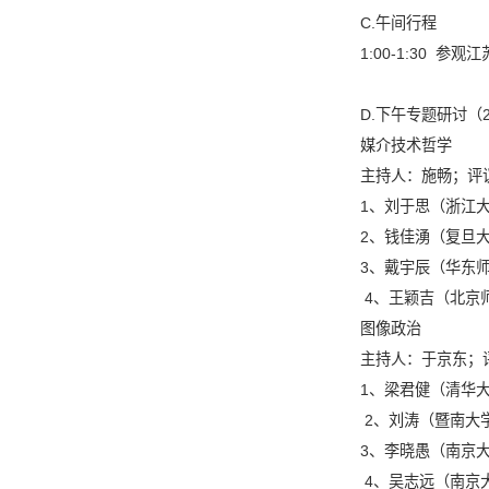
C
.
午间行程
1:00-1:30
参观江
D.
下午专题研讨（
媒介技术哲学
主持人：施畅；评
1
、刘于思（浙江
2
、钱佳湧（复旦
3
、戴宇辰（华东
4
、王颖吉（北京
图像政治
主持人：于京东；
1
、梁君健（清华
2
、刘涛（暨南大
3
、李晓愚（南京
4
、吴志远（南京