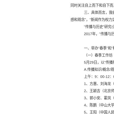
同时关注自上而下和自下而
三、
具体而言，我
感和观念
”
，
“
新闻作为权力
“
传播与历史
”
研究
2017
年，“传播与
一、举办“春季”和
（一
）
春季工作坊
5
月
29
日，
以
“传播
A.
传播知识
/
概念
/
上午：
9
：
00-12
：
1
、方惠、刘海龙
2
、王颖吉（北京
3
、郭小安、霍凤
4
、陈鹏（中山大
5
、王阳（中国人