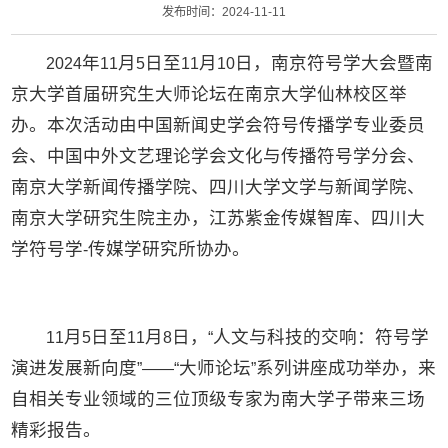
发布时间：2024-11-11
年
月
日至
月
日，南京符号学大会暨南
2024
11
5
11
10
京大学首届研究生大师论坛在南京大学仙林校区举
办。本次活动由中国新闻史学会符号传播学专业委员
会、中国中外文艺理论学会文化与传播符号学分会、
南京大学新闻传播学院、四川大学文学与新闻学院、
南京大学研究生院主办，江苏紫金传媒智库、四川大
学符号学
传媒学研究所协办。
-
月
日至
月
日，
人文与科技的交响：符号学
11
5
11
8
“
演进发展新向度
大师论坛
系列讲座成功举办，来
”——“
”
自相关专业领域的三位顶级专家为南大学子带来三场
精彩报告。