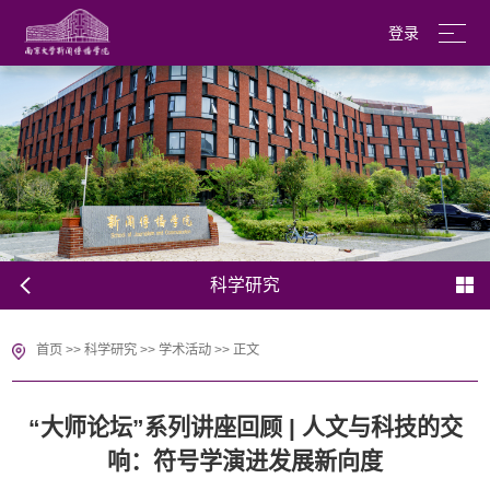
登录
南京大学
English
科学研究
首页
>>
科学研究
>>
学术活动
>>
正文
“大师论坛”系列讲座回顾 | 人文与科技的交
响：符号学演进发展新向度