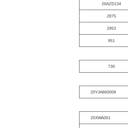
20AZD134
2875
2953
951
7
30
20YJA860008
20XWA001