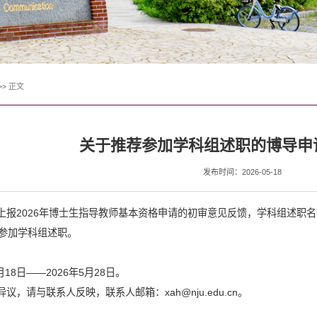
>>
正文
关于推荐参加学科组述职的博导申
发布时间：2026-05-18
上报
20
26
年博士生指导教师基本资格申请的初审意见反馈，学科组述职名
参加学科组述职。
月
1
8
日——
202
6
年
5
月
28
日
。
异议，请与
联系人反映，
联系人邮箱：
xah@nju.edu.cn
。