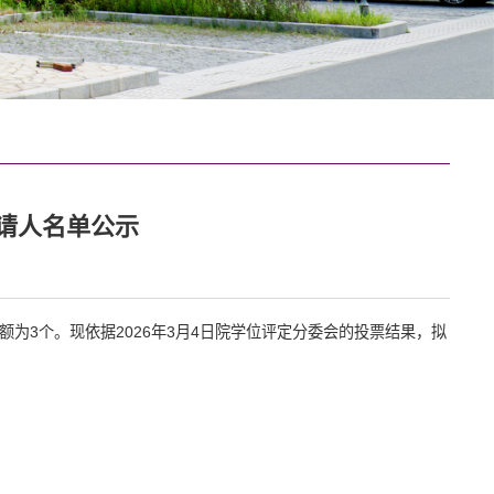
请人名单公示
额为
3
个。现依据
202
6
年
3
月
4
日院
学位评定分委会
的投票结果，拟